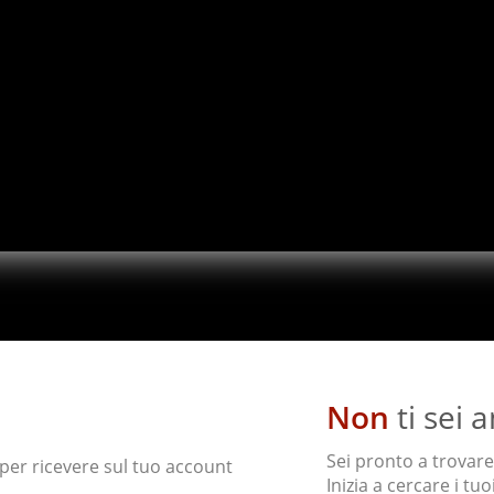
Non
ti sei a
Sei pronto a trovare
l per ricevere sul tuo account
Inizia a cercare i tuo