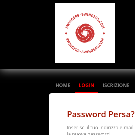
HOME
LOGIN
ISCRIZIONE
Password Persa?
Inserisci il tuo indirizzo e-mai
la nuova password.