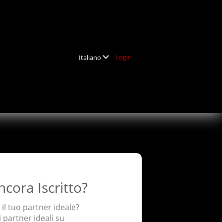
Login
Italiano
ncora Iscritto?
 il tuo partner ideale?
i partner ideali su