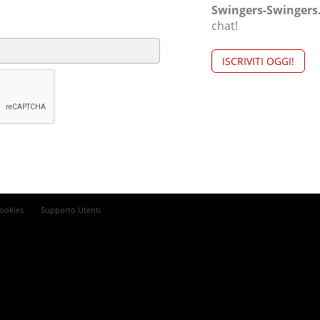
Swingers-Swinger
chat!
ISCRIVITI OGGI!
ookies
Supporto Utenti